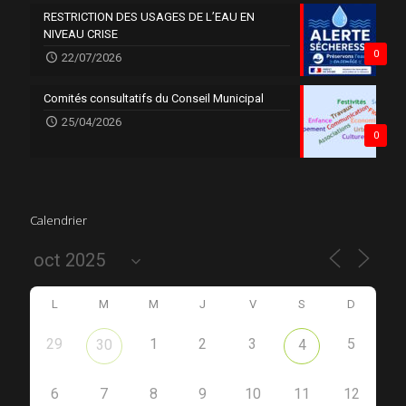
RESTRICTION DES USAGES DE L’EAU EN
NIVEAU CRISE
0
22/07/2026
Comités consultatifs du Conseil Municipal
25/04/2026
0
Calendrier
L
M
M
J
V
S
D
29
1
2
3
5
30
4
6
7
8
9
10
11
12