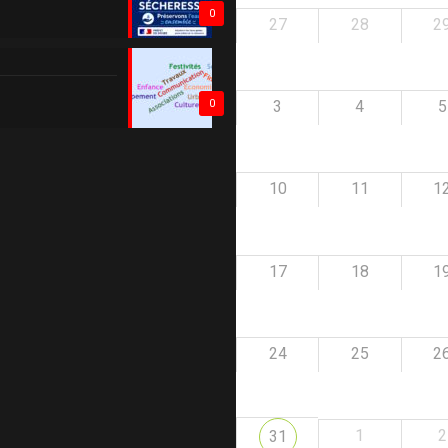
0
27
28
2
3
4
5
0
10
11
1
17
18
1
24
25
2
1
2
31