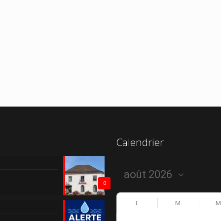
Calendrier
0
L
M
M