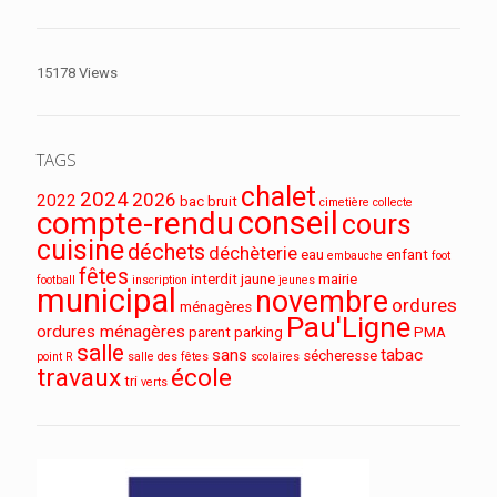
15178 Views
TAGS
chalet
2024
2026
2022
bac
bruit
cimetière
collecte
conseil
compte-rendu
cours
cuisine
déchets
déchèterie
eau
enfant
embauche
foot
fêtes
interdit
jaune
mairie
football
inscription
jeunes
municipal
novembre
ordures
ménagères
Pau'Ligne
ordures ménagères
parent
parking
PMA
salle
sans
tabac
sécheresse
point R
salle des fêtes
scolaires
travaux
école
tri
verts