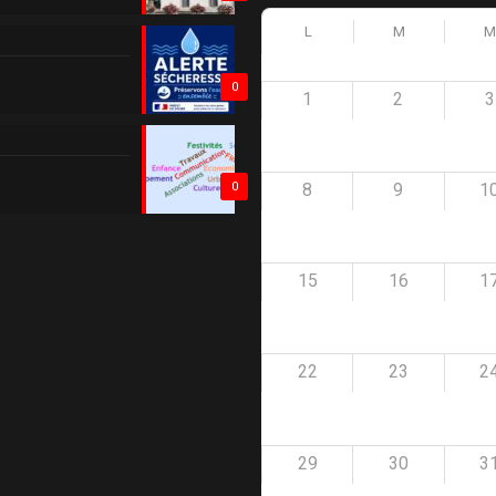
L
M
M
0
1
2
3
8
9
1
0
15
16
1
22
23
2
29
30
3