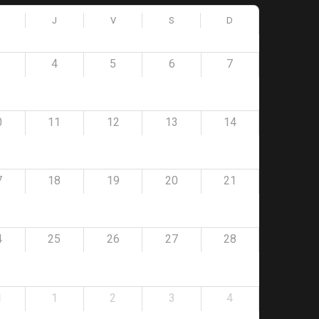
J
V
S
D
4
5
6
7
0
11
12
13
14
7
18
19
20
21
4
25
26
27
28
1
1
2
3
4