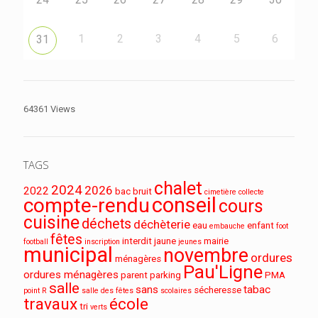
1
2
3
4
5
6
31
64361 Views
TAGS
chalet
2024
2026
2022
bac
bruit
cimetière
collecte
conseil
compte-rendu
cours
cuisine
déchets
déchèterie
eau
enfant
embauche
foot
fêtes
interdit
jaune
mairie
football
inscription
jeunes
municipal
novembre
ordures
ménagères
Pau'Ligne
ordures ménagères
parent
parking
PMA
salle
sans
tabac
sécheresse
point R
salle des fêtes
scolaires
travaux
école
tri
verts