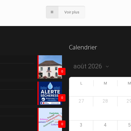
Voir plus
Calendrier
0
L
M
M
0
27
28
2
3
4
5
0