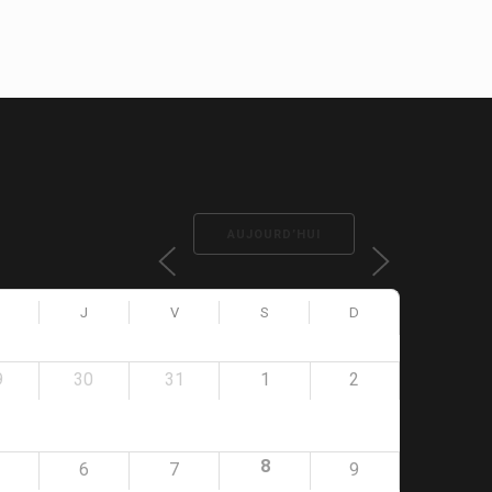
AUJOURD’HUI
J
V
S
D
9
30
31
1
2
8
6
7
9