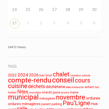
24
25
26
27
28
29
30
1
2
3
4
5
6
31
64413 Views
TAGS
chalet
2024
2026
2022
bac
bruit
cimetière
collecte
conseil
compte-rendu
cours
cuisine
déchets
déchèterie
eau
enfant
embauche
foot
fêtes
interdit
jaune
mairie
football
inscription
jeunes
municipal
novembre
ordures
ménagères
Pau'Ligne
ordures ménagères
parent
parking
PMA
salle
sans
tabac