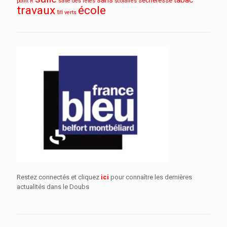
sécheresse
point R
salle des fêtes
scolaires
travaux
école
tri
verts
Restez connectés et cliquez
ici
pour connaître les dernières
actualités dans le Doubs