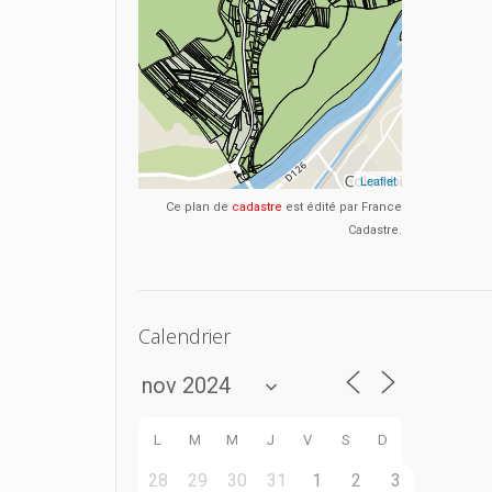
Ce plan de
cadastre
est édité par France
Cadastre.
Calendrier
L
M
M
J
V
S
D
28
29
30
31
1
2
3