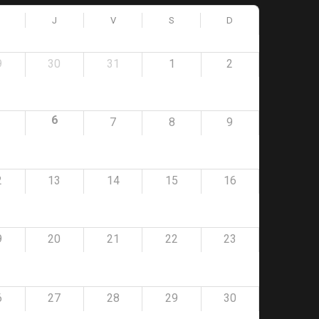
J
V
S
D
9
30
31
1
2
6
7
8
9
2
13
14
15
16
9
20
21
22
23
6
27
28
29
30