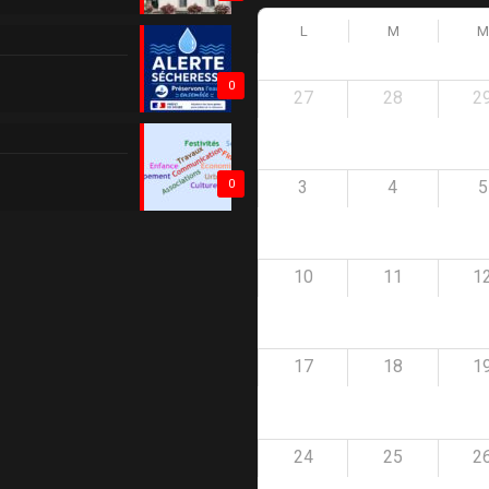
L
M
M
0
27
28
2
3
4
5
0
10
11
1
17
18
1
24
25
2