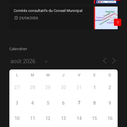
Comités consultatifs du Conseil Municipal
25/04/2026
0
Calendrier
L
M
M
J
V
S
D
27
28
29
30
31
1
2
7
3
4
5
6
8
9
10
11
12
13
14
15
16