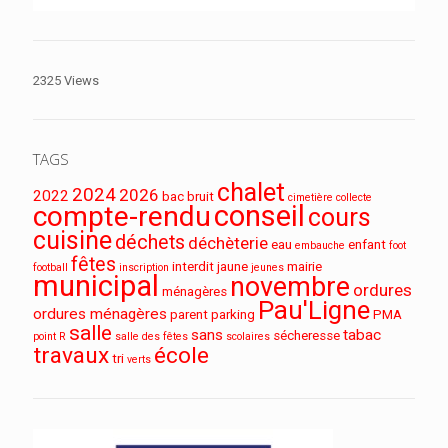
2325 Views
TAGS
chalet
2024
2026
2022
bac
bruit
cimetière
collecte
conseil
compte-rendu
cours
cuisine
déchets
déchèterie
eau
enfant
embauche
foot
fêtes
interdit
jaune
mairie
football
inscription
jeunes
municipal
novembre
ordures
ménagères
Pau'Ligne
ordures ménagères
parent
parking
PMA
salle
sans
tabac
sécheresse
point R
salle des fêtes
scolaires
travaux
école
tri
verts