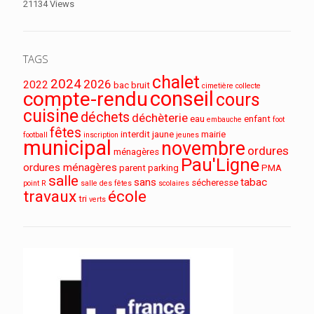
21134 Views
TAGS
chalet
2024
2026
2022
bac
bruit
cimetière
collecte
conseil
compte-rendu
cours
cuisine
déchets
déchèterie
eau
enfant
embauche
foot
fêtes
interdit
jaune
mairie
football
inscription
jeunes
municipal
novembre
ordures
ménagères
Pau'Ligne
ordures ménagères
parent
parking
PMA
salle
sans
tabac
sécheresse
point R
salle des fêtes
scolaires
travaux
école
tri
verts