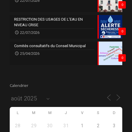
22/07/2026
0
RESTRICTION DES USAGES DE L’EAU EN
NIVEAU CRISE
0
22/07/2026
Comités consultatifs du Conseil Municipal
25/04/2026
0
Calendrier
L
M
M
J
V
S
D
28
29
30
31
1
2
3