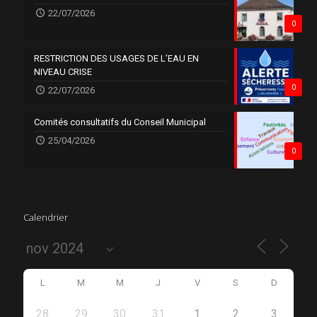
22/07/2026
0
RESTRICTION DES USAGES DE L’EAU EN
NIVEAU CRISE
0
22/07/2026
Comités consultatifs du Conseil Municipal
25/04/2026
0
Calendrier
L
M
M
J
V
S
D
28
29
30
31
1
2
3