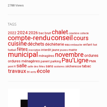
2788 Views
TAGS
chalet
2024
2026
2022
bac
bruit
cimetière
collecte
conseil
compte-rendu
cours
cuisine
déchets
déchèterie
eau
enfant
embauche
foot
fêtes
interdit
jaune
mairie
football
inscription
jeunes
municipal
novembre
ordures
ménagères
Pau'Ligne
ordures ménagères
parent
parking
PMA
salle
sans
tabac
sécheresse
point R
salle des fêtes
scolaires
travaux
école
tri
verts