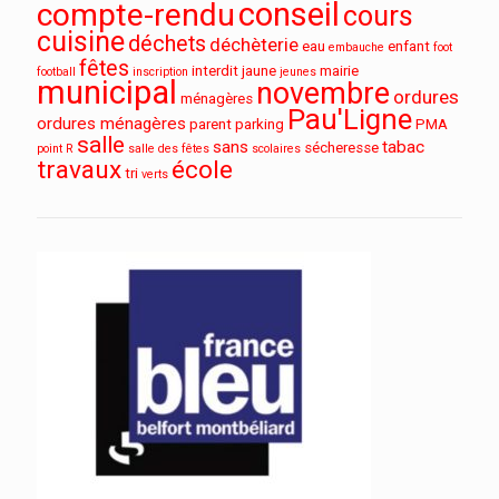
conseil
compte-rendu
cours
cuisine
déchets
déchèterie
eau
enfant
embauche
foot
fêtes
interdit
jaune
mairie
football
inscription
jeunes
municipal
novembre
ordures
ménagères
Pau'Ligne
ordures ménagères
parent
parking
PMA
salle
sans
tabac
sécheresse
point R
salle des fêtes
scolaires
travaux
école
tri
verts