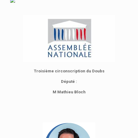
Troisième circonscription du Doubs
Député :
M Mathieu Bloch