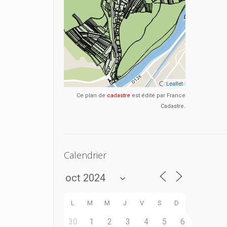
Ce plan de
cadastre
est édité par France
Cadastre.
Calendrier
L
M
M
J
V
S
D
30
1
2
3
4
5
6