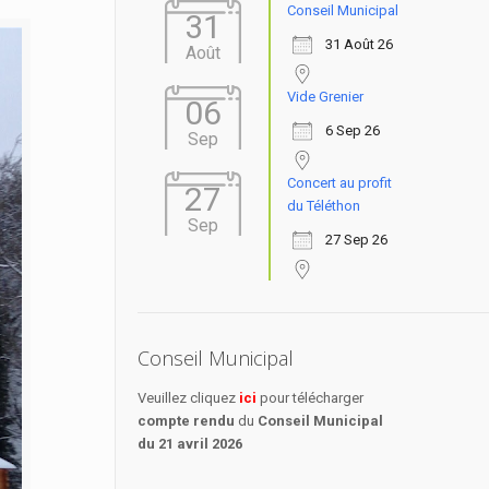
Conseil Municipal
31
31 Août 26
Août
Vide Grenier
06
6 Sep 26
Sep
Concert au profit
27
du Téléthon
Sep
27 Sep 26
Conseil Municipal
Veuillez cliquez
ici
pour télécharger
compte rendu
du
Conseil Municipal
du 21 avril 2026