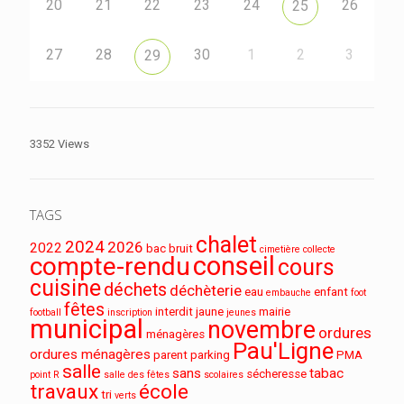
20
21
22
23
24
26
25
27
28
30
1
2
3
29
3352 Views
TAGS
chalet
2024
2026
2022
bac
bruit
cimetière
collecte
conseil
compte-rendu
cours
cuisine
déchets
déchèterie
eau
enfant
embauche
foot
fêtes
interdit
jaune
mairie
football
inscription
jeunes
municipal
novembre
ordures
ménagères
Pau'Ligne
ordures ménagères
parent
parking
PMA
salle
sans
tabac
sécheresse
point R
salle des fêtes
scolaires
travaux
école
tri
verts