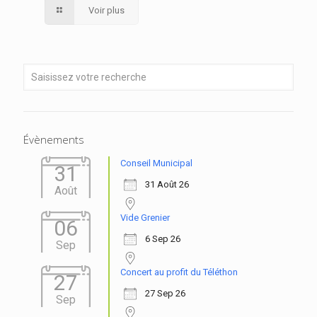
Voir plus
Évènements
Conseil Municipal
31
31 Août 26
Août
Vide Grenier
06
6 Sep 26
Sep
Concert au profit du Téléthon
27
27 Sep 26
Sep