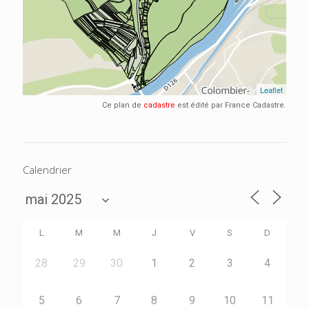
Ce plan de
cadastre
est édité par France Cadastre.
Calendrier
L
M
M
J
V
S
D
28
29
30
1
2
3
4
5
6
7
8
9
10
11