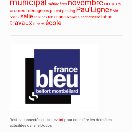
municipal
novembre
ordures
ménagères
Pau'Ligne
ordures ménagères
parent
parking
PMA
salle
sans
tabac
sécheresse
point R
salle des fêtes
scolaires
travaux
école
tri
verts
Restez connectés et cliquez
ici
pour connaître les dernières
actualités dans le Doubs