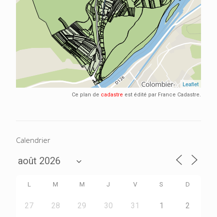
Ce plan de
cadastre
est édité par France Cadastre.
Calendrier
L
M
M
J
V
S
D
27
28
29
30
31
1
2