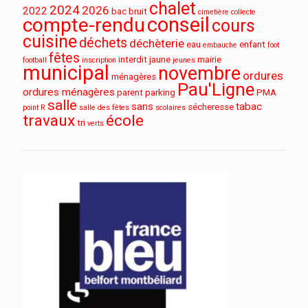
chalet
2024
2026
2022
bac
bruit
cimetière
collecte
conseil
compte-rendu
cours
cuisine
déchets
déchèterie
eau
enfant
embauche
foot
fêtes
interdit
jaune
mairie
football
inscription
jeunes
municipal
novembre
ordures
ménagères
Pau'Ligne
ordures ménagères
parent
parking
PMA
salle
sans
tabac
sécheresse
point R
salle des fêtes
scolaires
travaux
école
tri
verts