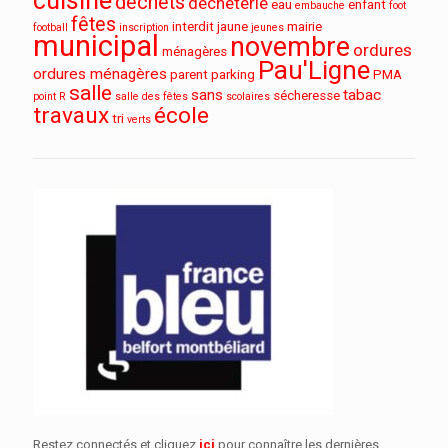
cuisine
déchets
déchèterie
eau
enfant
embauche
foot
fêtes
interdit
jaune
mairie
football
inscription
jeunes
municipal
novembre
ordures
ménagères
Pau'Ligne
ordures ménagères
parent
parking
PMA
salle
sans
tabac
sécheresse
point R
salle des fêtes
scolaires
travaux
école
tri
verts
Restez connectés et cliquez
ici
pour connaître les dernières