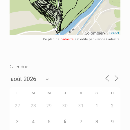
Ce plan de
cadastre
est édité par France Cadastre.
Calendrier
L
M
M
J
V
S
D
27
28
29
30
31
1
2
6
3
4
5
7
8
9