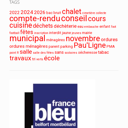
TAGS
chalet
2024
2026
2022
bac
bruit
cimetière
collecte
conseil
compte-rendu
cours
cuisine
déchets
déchèterie
eau
enfant
embauche
foot
fêtes
interdit
jaune
mairie
football
inscription
jeunes
municipal
novembre
ordures
ménagères
Pau'Ligne
ordures ménagères
parent
parking
PMA
salle
sans
tabac
sécheresse
point R
salle des fêtes
scolaires
travaux
école
tri
verts