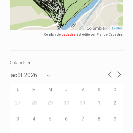
Ce plan de
cadastre
est édité par France Cadastre.
Calendrier
L
M
M
J
V
S
D
27
28
29
30
31
1
2
3
4
5
6
7
8
9