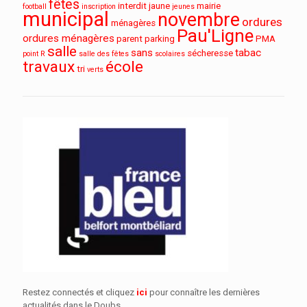
fêtes
interdit
jaune
mairie
football
inscription
jeunes
municipal
novembre
ordures
ménagères
Pau'Ligne
ordures ménagères
parent
parking
PMA
salle
sans
tabac
sécheresse
point R
salle des fêtes
scolaires
travaux
école
tri
verts
Restez connectés et cliquez
ici
pour connaître les dernières
actualités dans le Doubs