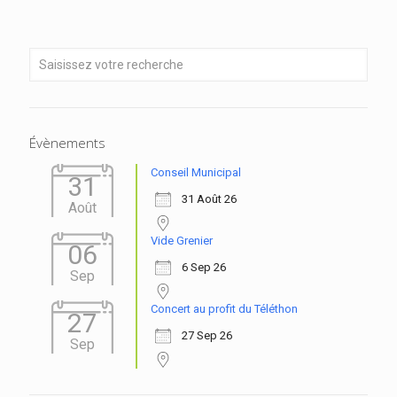
Évènements
Conseil Municipal
31
31 Août 26
Août
Vide Grenier
06
6 Sep 26
Sep
Concert au profit du Téléthon
27
27 Sep 26
Sep