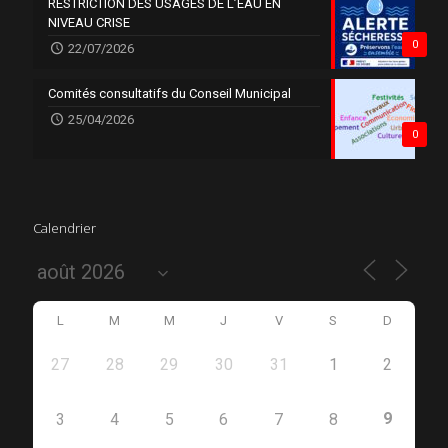
RESTRICTION DES USAGES DE L’EAU EN
NIVEAU CRISE
0
22/07/2026
Comités consultatifs du Conseil Municipal
25/04/2026
0
Calendrier
L
M
M
J
V
S
D
27
28
29
30
31
1
2
9
3
4
5
6
7
8