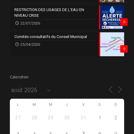
RESTRICTION DES USAGES DE L’EAU EN
NIVEAU CRISE
0
22/07/2026
Comités consultatifs du Conseil Municipal
25/04/2026
0
Calendrier
L
M
M
J
V
S
D
27
28
29
30
31
1
2
7