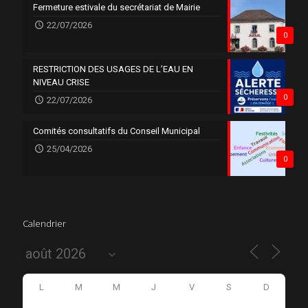
Fermeture estivale du secrétariat de Mairie
22/07/2026
0
RESTRICTION DES USAGES DE L’EAU EN
NIVEAU CRISE
0
22/07/2026
Comités consultatifs du Conseil Municipal
25/04/2026
0
Calendrier
L
M
M
J
V
S
D