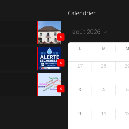
Calendrier
0
L
M
M
0
27
28
2
3
4
5
0
10
11
1