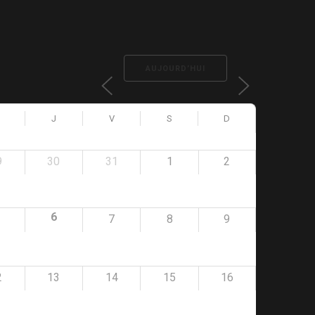
AUJOURD’HUI
J
V
S
D
9
30
31
1
2
6
7
8
9
2
13
14
15
16