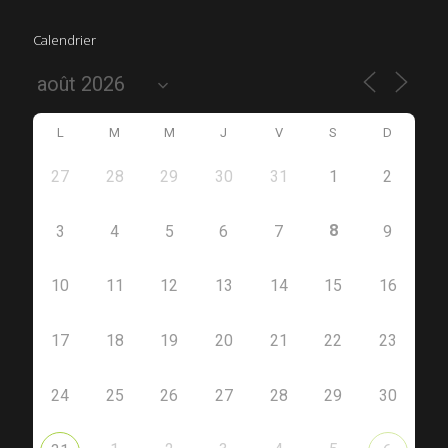
Calendrier
L
M
M
J
V
S
D
27
28
29
30
31
1
2
8
3
4
5
6
7
9
10
11
12
13
14
15
16
17
18
19
20
21
22
23
24
25
26
27
28
29
30