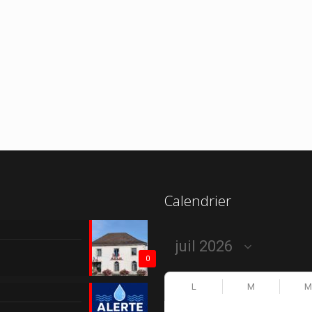
Calendrier
0
L
M
M