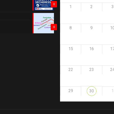
0
1
2
3
8
9
1
0
15
16
1
22
23
2
29
1
30