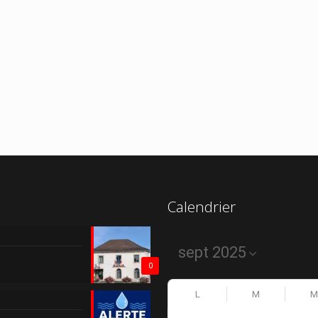
Calendrier
0
L
M
M