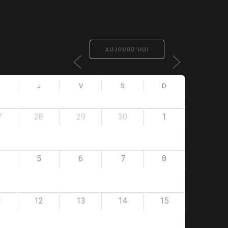
AUJOURD’HUI
J
V
S
D
7
28
29
30
1
5
6
7
8
1
12
13
14
15