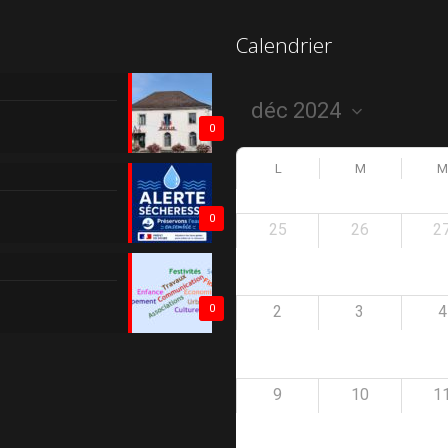
Calendrier
0
L
M
M
0
25
26
2
2
3
4
0
9
10
1