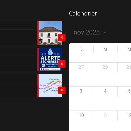
Calendrier
0
L
M
M
0
27
28
2
3
4
5
0
10
11
1