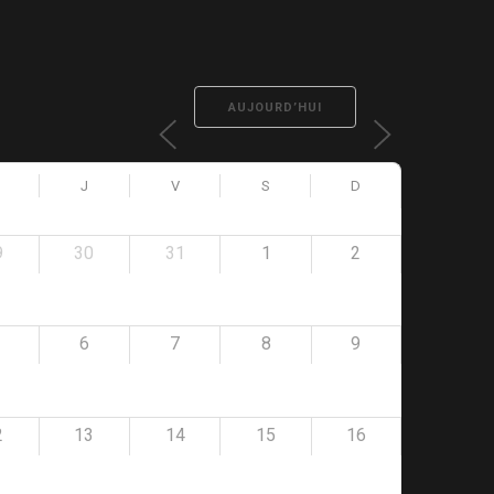
AUJOURD’HUI
J
V
S
D
9
30
31
1
2
6
7
8
9
2
13
14
15
16